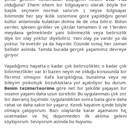
olduğuna? Ehem ehem bir bilgisayarcı olarak böyle bir
başlık seçmem normal sanırım :) neyse bilgisayar
biliminde her şey ikilik sistemine göre yapıldığını genel
kültür anlamında kulaktan dolma ile de olsa biliriz. Bütün
veriler, işlenen girdiler ve çıktılar tamamen 0 ve 1’lerden
meydana gelmektedir yani bilinmezlik veya belirsizlik
diye bir olay yoktur diyebiliriz. Yani olay ya vardır ya da
yoktur. Ya evetdir ya da hayırdır. Özünde sonuç her zaman
bellidir aslında. Tamda burada gerçek yaşamımız devreye
giriyor.
Yaşadığımız hayatta o kadar çok belirsizlikler, o kadar çok
bilinmezlikler var ki bazen neyin ne olduğu konusunda bir
fikrimiz olmuyor. Kafa karışıklığına, bunalıma veya ne
bileyim psikolojik bozukluklara yol açabiliyor bu durum.
Benim tezime/teorime
göre net bir şekilde yaşayan bir
insanın yaşamı daha uzun sürebilir. Bu uygulanması çok zor
bir davranış biçimidir. Uygulandıktan sonra bana göre daha
rahat ve daha sakin bir yaşarız. Kendi hayatım içinde böyle
olmaya çalışıyorum. Bazı olaylarda karar aşamasını hiç
uzatmadan ve hiç düşünmeden ilk aklıma geleni
söylüyorum. Seviyorum aslında bu huyumu.