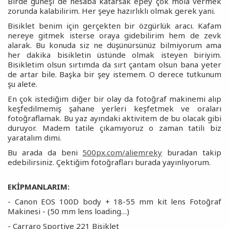
Birde güneşi de hesaba katarsak epey çok mola vermek
zorunda kalabilirim. Her şeye hazırlıklı olmak gerek yani.
Bisiklet benim için gerçekten bir özgürlük aracı. Kafam
nereye gitmek isterse oraya gidebilirim hem de zevk
alarak. Bu konuda siz ne düşünürsünüz bilmiyorum ama
her dakika bisikletin üstünde olmak isteyen biriyim.
Bisikletim olsun sırtımda da sırt çantam olsun bana yeter
de artar bile. Başka bir şey istemem. O derece tutkunum
şu alete.
En çok istediğim diğer bir olay da fotoğraf makinemi alıp
keşfedilmemiş şahane yerleri keşfetmek ve oraları
fotoğraflamak. Bu yaz ayındaki aktivitem de bu olacak gibi
duruyor. Madem tatile çıkamıyoruz o zaman tatili biz
yaratalım dimi.
Bu arada da beni
500px.com/aliemreky
buradan takip
edebilirsiniz. Çektiğim fotoğrafları burada yayınlıyorum.
EKİPMANLARIM:
- Canon EOS 100D body + 18-55 mm kit lens Fotoğraf
Makinesi - (50 mm lens loading…)
- Carraro Sportive 221 Bisiklet