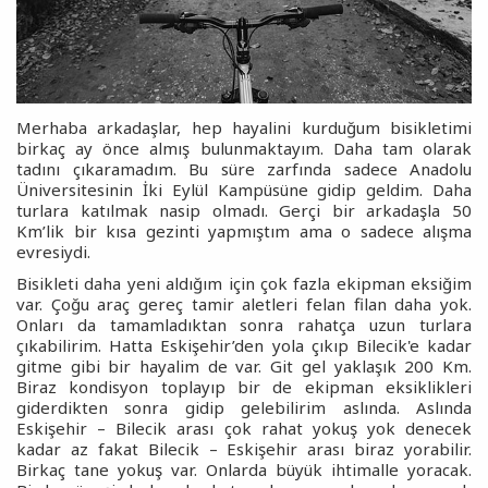
Merhaba arkadaşlar, hep hayalini kurduğum bisikletimi
birkaç ay önce almış bulunmaktayım. Daha tam olarak
tadını çıkaramadım. Bu süre zarfında sadece Anadolu
Üniversitesinin İki Eylül Kampüsüne gidip geldim. Daha
turlara katılmak nasip olmadı. Gerçi bir arkadaşla 50
Km’lik bir kısa gezinti yapmıştım ama o sadece alışma
evresiydi.
Bisikleti daha yeni aldığım için çok fazla ekipman eksiğim
var. Çoğu araç gereç tamir aletleri felan filan daha yok.
Onları da tamamladıktan sonra rahatça uzun turlara
çıkabilirim. Hatta Eskişehir’den yola çıkıp Bilecik'e kadar
gitme gibi bir hayalim de var. Git gel yaklaşık 200 Km.
Biraz kondisyon toplayıp bir de ekipman eksiklikleri
giderdikten sonra gidip gelebilirim aslında. Aslında
Eskişehir – Bilecik arası çok rahat yokuş yok denecek
kadar az fakat Bilecik – Eskişehir arası biraz yorabilir.
Birkaç tane yokuş var. Onlarda büyük ihtimalle yoracak.