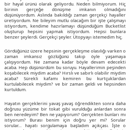
bir hayal ürünü olarak geliyordu. Neden bilmiyorum. Hiç
birinin gerçeğe dönüşme imkanın olmadığını
düşünüyordum. Aslında bakıldığı zaman gerçekçi hayaller
üretiyordum. Ne bileyim mutlu olacağım bir işte çalışmayı
istiyordum, kendime hazırlamayı düşündüğüm Bucketlist
oluşturup hepsini yapmak istiyordum. Hepsi bunlara
benzer şeylerdi. Gerçekçi şeyler. Ütopyayı istemedim hiç.
Gördüğünüz üzere hepsinin gerçekleşme olasılığı varken o
zaman imkansız gözlüğünü takıp öyle yaşamaya
çalışıyordum. Ne zamana kadar böyle devam edecekti
acaba. Hep düşünürdüm bu soruyu. Hayallerimin peşinden
koşabilecek miydim acaba? Hırslı ve sabırlı olabilir miydim
acaba? Sürekli kafamı kemiren bu kurtçuklardan
kurtulabilecek miydim? ve bir zaman geldi ve hepsinden
kurtuldum.
Hayatın gerçeklerini yavaş yavaş öğrendikten sonra daha
doğrusu yüzüme bir tokat gibi vurulduğu anlardan sonra
ben neredeyim? Ben ne yapıyorum? Gerçekten bunları mı
istiyorum? Burası benim için doğru yer mi? Sorular
sorular… hayatı sorgulamaya başladım açıkçası. İşte o