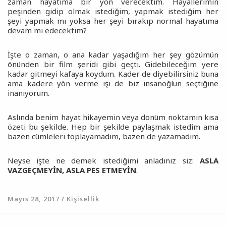
zaman hayatıma bir yön verecektim. Hayallerimin
peşinden gidip olmak istediğim, yapmak istediğim her
şeyi yapmak mı yoksa her şeyi bırakıp normal hayatıma
devam mı edecektim?
İşte o zaman, o ana kadar yaşadığım her şey gözümün
önünden bir film şeridi gibi geçti. Gidebileceğim yere
kadar gitmeyi kafaya koydum. Kader de diyebilirsiniz buna
ama kadere yön verme işi de biz insanoğlun seçtiğine
inanıyorum.
Aslında benim hayat hikayemin veya dönüm noktamın kısa
özeti bu şekilde. Hep bir şekilde paylaşmak istedim ama
bazen cümleleri toplayamadım, bazen de yazamadım.
Neyse işte ne demek istediğimi anladınız siz:
ASLA
VAZGEÇMEYİN, ASLA PES ETMEYİN
.
Mayıs 28, 2017 / Kişisellik