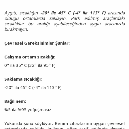
Aygıtı, sıcaklığın
-20º ile 45º C (-4º ila 113º F)
arasında
olduğu ortamlarda saklayın. Park edilmiş araçlardaki
sıcaklıklar bu aralığı aşabileceğinden aygıtı aracınızda
bırakmayın.
Çevresel Gereksinimler Şunlar:
Çalışma ortam sıcaklığı:
0° ila 35° C (32° ila 95° F)
Saklama sıcaklığı:
-20° ila 45° C (-4° ila 113° F)
Bağıl nem:
%5 ila %95 yoğuşmasız
Yukarıda şunu söylüyor: Benim cihazlarımı uygun çevresel
ortamlarda şekilde kullanın, eğer tarif edilenin dışında