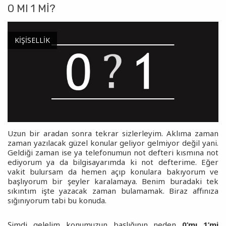
0 MI 1 MI?
KIŞISELLIK
Uzun bir aradan sonra tekrar sizlerleyim. Aklıma zaman
zaman yazılacak güzel konular geliyor gelmiyor değil yani.
Geldiği zaman ise ya telefonumun not defteri kısmına not
ediyorum ya da bilgisayarımda ki not defterime. Eğer
vakit bulursam da hemen açıp konulara bakıyorum ve
başlıyorum bir şeyler karalamaya. Benim buradaki tek
sıkıntım işte yazacak zaman bulamamak. Biraz affınıza
sığınıyorum tabi bu konuda.
Şimdi gelelim konumuzun başlığının neden
0’mı 1’mi