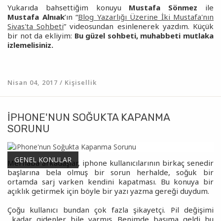
Yukarıda bahsettiğim konuyu
Mustafa Sönmez
ile
Mustafa Alnıak
’ın “
Blog Yazarlığı Üzerine İki Mustafa'nın
Sivas'ta Sohbeti
” videosundan esinlenerek yazdım. Küçük
bir not da ekliyim:
Bu güzel sohbeti, muhabbeti mutlaka
izlemelisiniz.
Nisan 04, 2017 / Kişisellik
IPHONE'NUN SOĞUKTA KAPANMA
SORUNU
GENEL KONULAR
Merhaba arkadaşlar, iphone kullanıcılarının birkaç senedir
başlarına bela olmuş bir sorun herhalde, soğuk bir
ortamda sarj varken kendini kapatması. Bu konuya bir
açıklık getirmek için böyle bir yazı yazma gereği duydum.
Çoğu kullanıcı bundan çok fazla şikayetçi. Pil değişimi
kadar gidenler bile varmış. Benimde başıma geldi bu