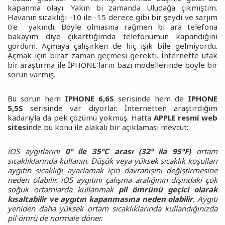
kapanma olayı. Yakın bi zamanda Uludağa çıkmıştım.
Havanın sıcaklığı -10 ile -15 derece gibi bir şeydi ve sarjım
0'e yakındı. Böyle olmasına rağmen bi ara telefona
bakayım diye çıkarttığımda telefonumun kapandığını
gördüm. Açmaya çalışırken de hiç ışık bile gelmiyordu.
Açmak için biraz zaman geçmesi gerekti. İnternette ufak
bir araştırma ile İPHONE'ların bazı modellerinde böyle bir
sorun varmış.
Bu sorun hem
IPHONE 6,6S
serisinde hem de
IPHONE
5,5S
serisinde var diyorlar. İnternetten araştırdığım
kadarıyla da pek çözümü yokmuş. Hatta
APPLE resmi web
sitesi
nde bu konu ile alakalı bir açıklaması mevcut:
iOS aygıtlarını
0º ile 35ºC arası (32º ila 95ºF)
ortam
sıcaklıklarında kullanın. Düşük veya yüksek sıcaklık koşulları
aygıtın sıcaklığı ayarlamak için davranışını değiştirmesine
neden olabilir. iOS aygıtını çalışma aralığının dışındaki çok
soğuk ortamlarda kullanmak
pil ömrünü geçici olarak
kısaltabilir ve aygıtın kapanmasına neden olabilir
. Aygıtı
yeniden daha yüksek ortam sıcaklıklarında kullandığınızda
pil ömrü de normale döner.