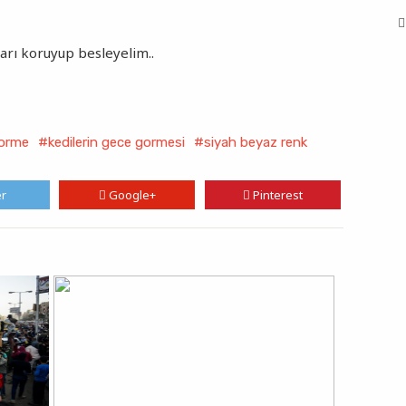
arı koruyup besleyelim..
orme
#kedilerin gece gormesi
#siyah beyaz renk
er
Google+
Pinterest