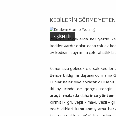
KEDILERIN GÖRME YETEN
KIŞISELLIK
Yollarda, sokaklarda her yerde ked
kediler vardır onlar daha çok ev kedi
ev kedisinin ayrımını çok rahatlıkla a
Konumuza gelecek olursak kediler ac
Bende bildiğimi düşünürdüm ama G
Bunlar neler diye soracak olursanız
iki ay içinde de gerçek rengini
araştırmalarda
daha
ince yönteml
kırmızı - gri, yeşil - mavi, yeşil - gr
edebildikleri kanıtlanmış ama herk
beyaz renkleri görürler aslınd