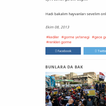
Hadi bakalım hayvanları sevelim onl
Ekim 08, 2013
#kediler
#gorme yetenegi
#gece g
#renkleri gorme
Facebook
Twitt
BUNLARA DA BAK