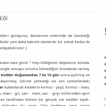
EĞI
ileri görüyoruz. Bazılarının evlerinde de beslediği
sidir yani daha bakımlı olanlardır bir sokak kedisi ile
nlayabilirsiniz :)
aba nasıl görür ? Hep bildiğimizi düşünürüz aslında.
oogle amcaya sorunca bilmediğim konularda varmış.
#
,
Kediler doğumundan 7 ila 10 gün
sonra açılırmış ve
#
 alıyormuş. Görme yeteneği ise son zamanlardaki
#
er
kullanılarak kedilerin kırmızı - yeşil, kırmızı - mavi,
i, mavi - gri, sarı - mavi, sarı - griyi birbirinden ayırt
es tarafından bilinen bir gerçek var kediler siyah-
a doğrudur bu yargı. Tabi kedilerin gece görüş