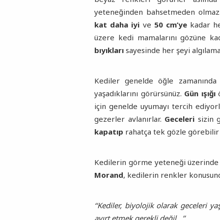
yeteneğinden bahsetmeden olmaz.
kat daha iyi
ve
50 cm’ye
kadar he
üzere kedi mamalarını gözüne ka
bıyıkları
sayesinde her şeyi algılama
Kediler genelde öğle zamanında 
yaşadıklarını görürsünüz.
Gün ışığı
ö
için genelde uyumayı tercih ediyorla
gezerler avlanırlar.
Geceleri
sizin 
kapatıp
rahatça tek gözle görebilir
Kedilerin görme yeteneği üzerind
Morand
, kedilerin renkler konusund
‘‘Kediler, biyolojik olarak geceleri
ayırt etmek gerekli değil...’’